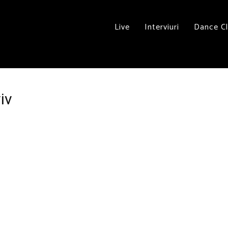
Live
Interviuri
Dance C
iv