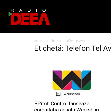
Acasă
Etichete
Telefon Tel Aviv
Etichetă: Telefon Tel Av
BPitch Control lanseaza
compilatia anuala Werkshau