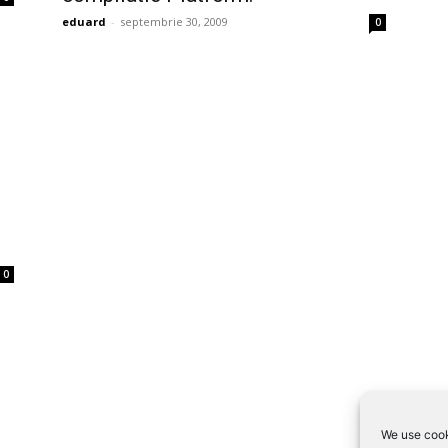
eduard
-
septembrie 30, 2009
0
0
We use cook