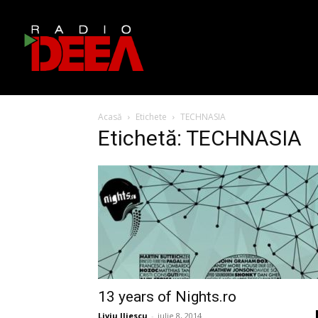
Acasă
Etichete
TECHNASIA
Etichetă: TECHNASIA
13 years of Nights.ro
Liviu Iliescu
-
iulie 8, 2014