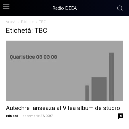
Radio DEEA
Acasă
Etichete
TBC
Etichetă: TBC
Autechre lanseaza al 9 lea album de studio
eduard
-
decembrie 27, 2007
0