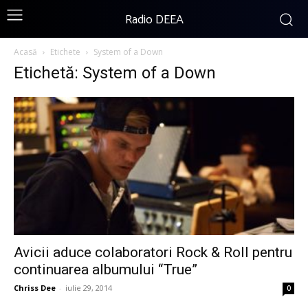
Radio DEEA
Acasă
Etichete
System of a Down
Etichetă: System of a Down
Avicii aduce colaboratori Rock & Roll pentru
continuarea albumului “True”
Chriss Dee
-
iulie 29, 2014
0