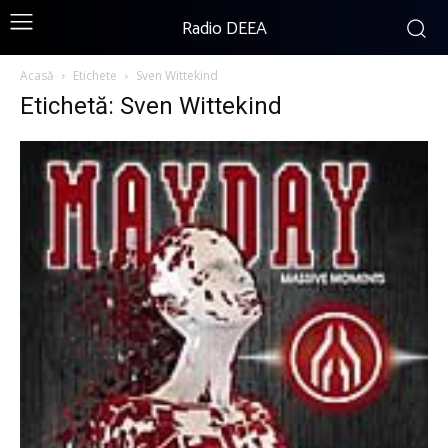
Radio DEEA
Acasă
Etichete
Sven Wittekind
Etichetă: Sven Wittekind