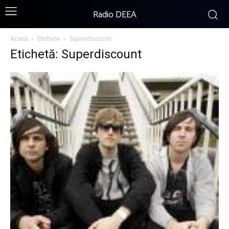
Radio DEEA
Acasă
Etichete
Superdiscount
Etichetă: Superdiscount