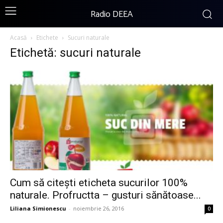
Radio DEEA
Acasă
Etichete
Sucuri naturale
Etichetă: sucuri naturale
Cum să citeşti eticheta sucurilor 100%
naturale. Profructta – gusturi sănătoase...
Liliana Simionescu
-
noiembrie 26, 2016
0