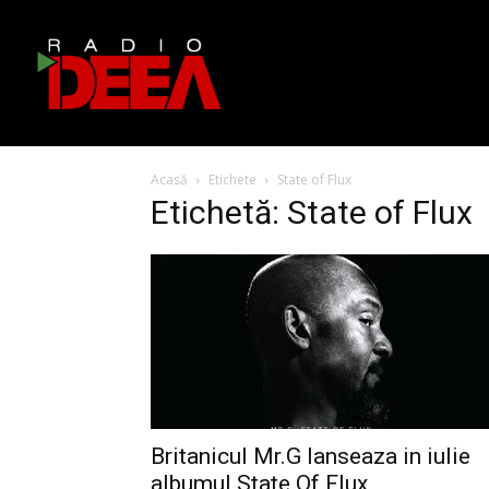
Acasă
Etichete
State of Flux
Etichetă: State of Flux
Britanicul Mr.G lanseaza in iulie
albumul State Of Flux