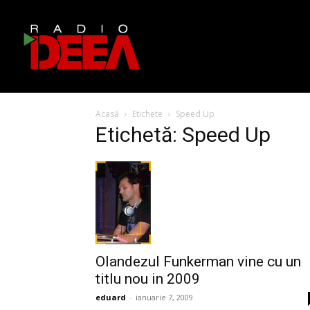
Acasă
Etichete
Speed Up
Etichetă: Speed Up
Olandezul Funkerman vine cu un
titlu nou in 2009
eduard
-
ianuarie 7, 2009