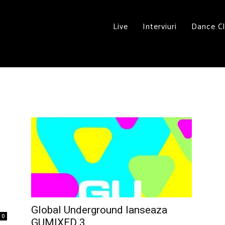
Live
Interviuri
Dance C
Global Underground lanseaza
0
GUMIXED 3