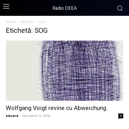
Radio DEEA
Acasă
Etichete
SOG
Etichetă: SOG
Wolfgang Voigt revine cu Abweichung
eduard
-
februarie 11, 2010
0