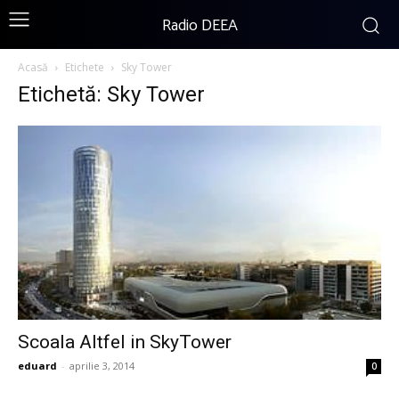
Radio DEEA
Acasă
Etichete
Sky Tower
Etichetă: Sky Tower
Scoala Altfel in SkyTower
eduard
-
aprilie 3, 2014
0