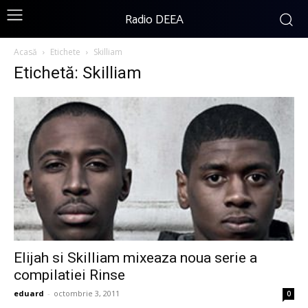
Radio DEEA
Acasă
Etichete
Skilliam
Etichetă: Skilliam
Elijah si Skilliam mixeaza noua serie a
compilatiei Rinse
eduard
-
octombrie 3, 2011
0