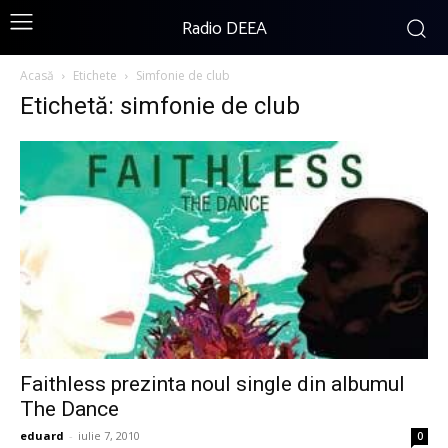
Radio DEEA
Acasă
Etichete
Simfonie de club
Etichetă: simfonie de club
Faithless prezinta noul single din albumul
The Dance
eduard
-
iulie 7, 2010
0