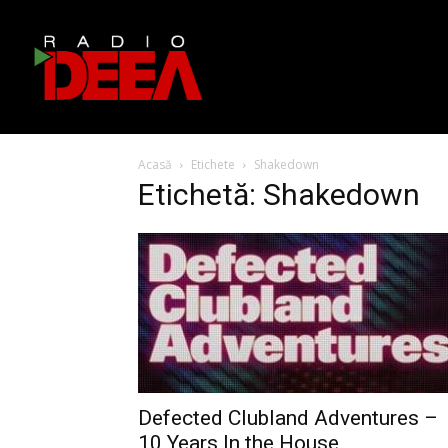
Acasă
Etichete
Shakedown
Etichetă: Shakedown
Defected Clubland Adventures –
10 Years In the House