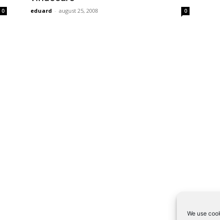
eduard
-
august 25, 2008
0
0
We use cook