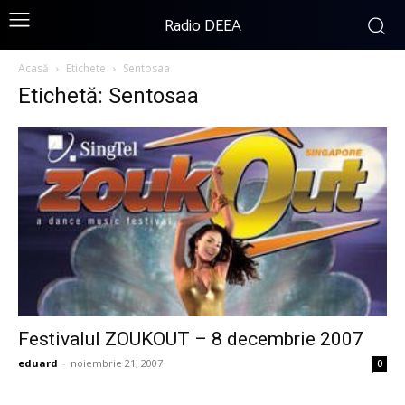
Radio DEEA
Acasă
Etichete
Sentosaa
Etichetă: Sentosaa
Festivalul ZOUKOUT – 8 decembrie 2007
eduard
-
noiembrie 21, 2007
0