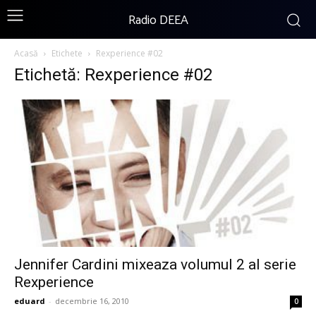
Radio DEEA
Acasă
Etichete
Rexperience #02
Etichetă: Rexperience #02
Jennifer Cardini mixeaza volumul 2 al serie
Rexperience
eduard
-
decembrie 16, 2010
0