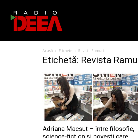
Acasă
Etichete
Revista Ramuri
Etichetă: Revista Ramu
Adriana Macsut – între filosofie,
science-fiction și povești care