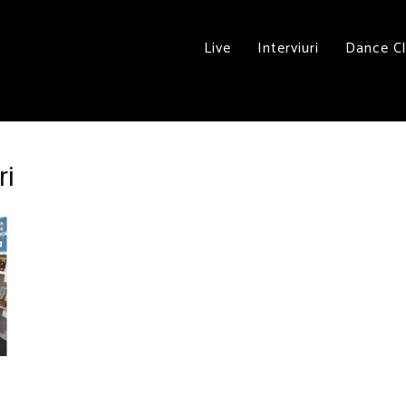
Live
Interviuri
Dance C
ri