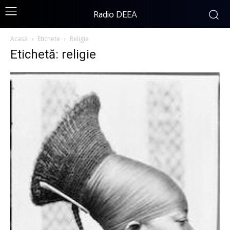
Radio DEEA
Acasă
Etichete
Religie
Etichetă: religie