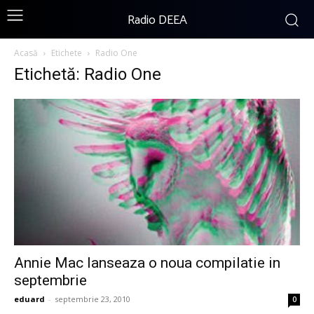
Radio DEEA
Acasă
Etichete
Radio One
Etichetă: Radio One
Annie Mac lanseaza o noua compilatie in
septembrie
eduard
-
septembrie 23, 2010
0