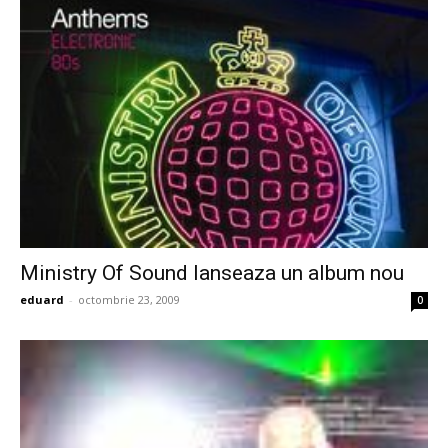
Ministry Of Sound lanseaza un album nou
eduard
-
octombrie 23, 2009
0