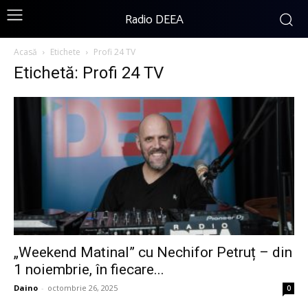
Radio DEEA
Acasă
Etichete
Profi 24 TV
Etichetă: Profi 24 TV
„Weekend Matinal” cu Nechifor Petruț – din
1 noiembrie, în fiecare...
Daino
-
octombrie 26, 2025
0