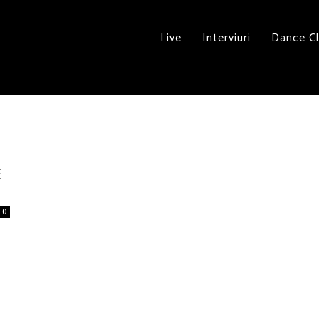
Live
Interviuri
Dance C
E
0