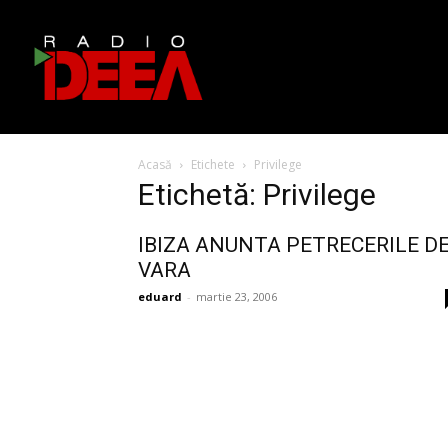
Acasă
Etichete
Privilege
Etichetă: Privilege
IBIZA ANUNTA PETRECERILE D
VARA
eduard
-
martie 23, 2006