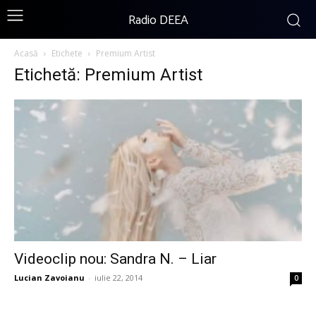
Radio DEEA
Acasă
Etichete
Premium Artist
Etichetă: Premium Artist
Videoclip nou: Sandra N. – Liar
Lucian Zavoianu
-
iulie 22, 2014
0