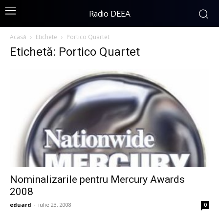
Radio DEEA
Acasă
Etichete
Portico Quartet
Etichetă: Portico Quartet
Nominalizarile pentru Mercury Awards
2008
eduard
-
iulie 23, 2008
0