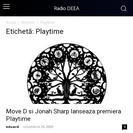
Radio DEEA
Acasă
Etichete
Playtime
Etichetă: Playtime
Move D si Jonah Sharp lanseaza premiera
Playtime
eduard
-
octombrie 29, 2009
0