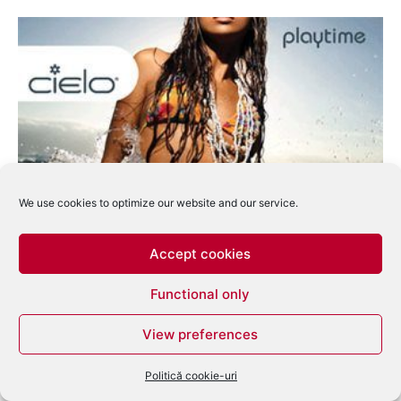
We use cookies to optimize our website and our service.
Tommy Boy Records va lansa compilatia
Playtime.
Accept cookies
eduard
-
aprilie 28, 2009
0
Functional only
View preferences
Politică cookie-uri