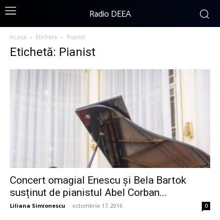
Radio DEEA
Acasă
Etichete
Pianist
Etichetă: Pianist
Concert omagial Enescu și Bela Bartok
susținut de pianistul Abel Corban...
Liliana Simionescu
-
octombrie 17, 2016
0