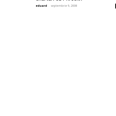
eduard
-
septembrie 9, 2008