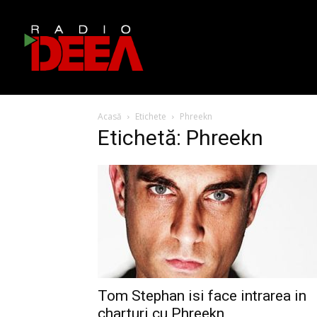
Acasă
Etichete
Phreekn
Etichetă: Phreekn
Tom Stephan isi face intrarea in
charturi cu Phreekn