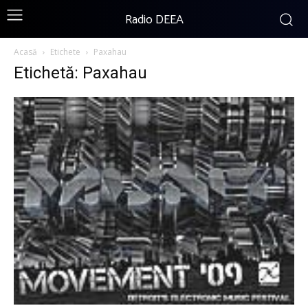
Radio DEEA
Acasă
Etichete
Paxahau
Etichetă: Paxahau