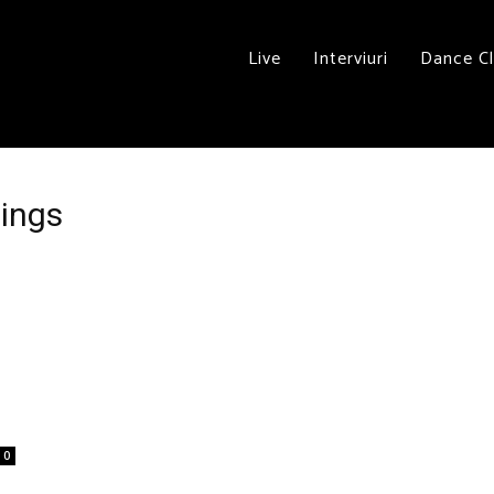
Live
Interviuri
Dance C
dings
0