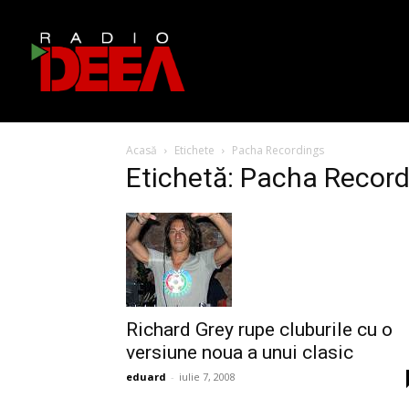
Acasă
Etichete
Pacha Recordings
Etichetă: Pacha Recor
Richard Grey rupe cluburile cu o
versiune noua a unui clasic
eduard
-
iulie 7, 2008