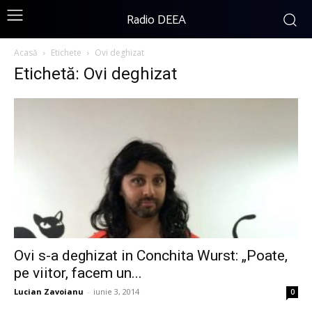
Radio DEEA
Acasă
Etichete
Ovi deghizat
Etichetă: Ovi deghizat
Ovi s-a deghizat in Conchita Wurst: „Poate,
pe viitor, facem un...
Lucian Zavoianu
-
iunie 3, 2014
0