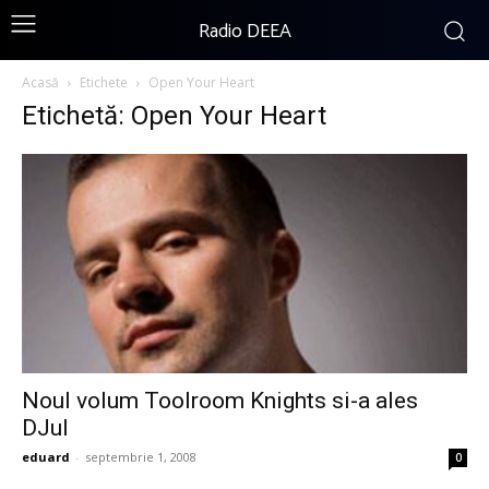
Radio DEEA
Acasă
Etichete
Open Your Heart
Etichetă: Open Your Heart
Noul volum Toolroom Knights si-a ales
DJul
eduard
-
septembrie 1, 2008
0