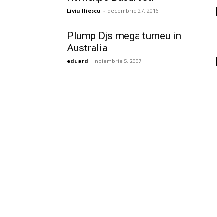
Liviu Iliescu
-
decembrie 27, 2016
Plump Djs mega turneu in
Australia
eduard
-
noiembrie 5, 2007