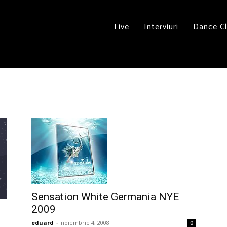
Live
Interviuri
Dance C
Sensation White Germania NYE
2009
eduard
-
noiembrie 4, 2008
0