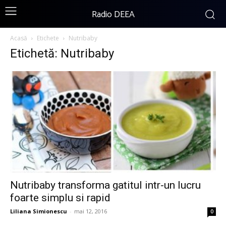
Radio DEEA
Acasă
Etichete
Nutribaby
Etichetă: Nutribaby
Nutribaby transforma gatitul intr-un lucru
foarte simplu si rapid
Liliana Simionescu
-
mai 12, 2016
0