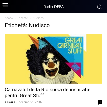
Radio DEEA
Acasă
Etichete
Nudisco
Etichetă: Nudisco
Carnavalul de la Rio sursa de inspiratie
pentru Great Stuff
eduard
-
decembrie 5, 2007
0