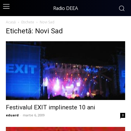
Radio DEEA
Acasă
Etichete
Novi Sad
Etichetă: Novi Sad
Festivalul EXIT implineste 10 ani
eduard
-
martie 6, 2009
0