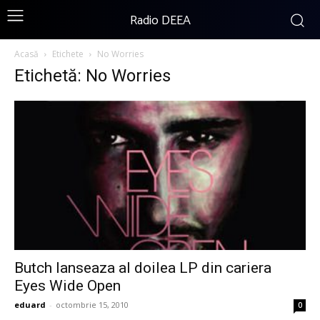
Radio DEEA
Acasă
Etichete
No Worries
Etichetă: No Worries
Butch lanseaza al doilea LP din cariera
Eyes Wide Open
eduard
-
octombrie 15, 2010
0