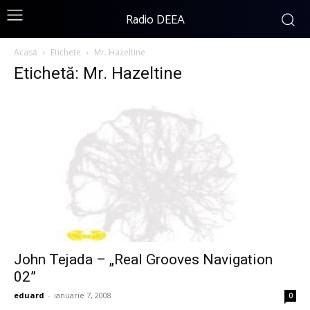
Radio DEEA
Acasă
Etichete
Mr. Hazeltine
Etichetă: Mr. Hazeltine
John Tejada – „Real Grooves Navigation
02”
eduard
-
ianuarie 7, 2008
0