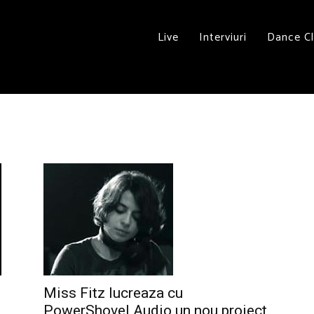
Live
Interviuri
Dance C
Miss Fitz lucreaza cu
PowerShovel Audio un nou proiect