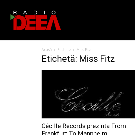
Acasă
Etichete
Miss Fitz
Etichetă: Miss Fitz
Cécille Records prezinta From
Frankfurt To Mannheim