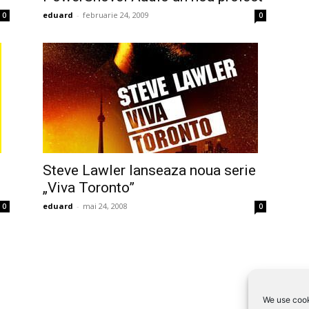
eduard
-
februarie 24, 2009
0
0
Steve Lawler lanseaza noua serie
„Viva Toronto”
eduard
-
mai 24, 2008
0
0
We use cook