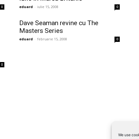
eduard
-
iulie 15, 2008
0
0
Dave Seaman revine cu The
Masters Series
eduard
-
februarie 15, 2008
0
0
We use cook