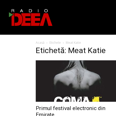
Acasă
Etichete
Meat Katie
Etichetă: Meat Katie
Primul festival electronic din
Emirate