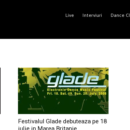
Live
Interviuri
Dance C
Festivalul Glade debuteaza pe 18
iulie in Marea Britanie