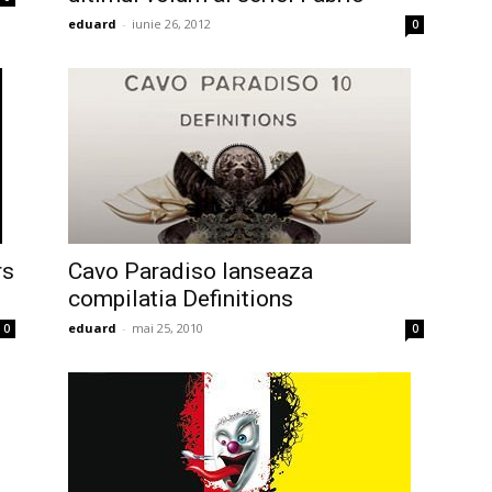
eduard
-
iunie 26, 2012
0
rs
Cavo Paradiso lanseaza
compilatia Definitions
eduard
-
mai 25, 2010
0
0