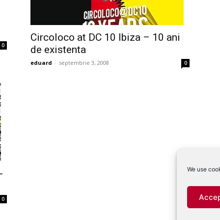
Circoloco at DC 10 Ibiza – 10 ani
0
de existenta
eduard
-
septembrie 3, 2008
0
We use cook
-
Accep
0