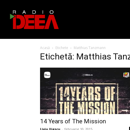
Acasă
Etichete
Matthias Tanzmann
Etichetă: Matthias Ta
14 Years of The Mission
Liviu Iliescu
-
februarie 10, 2015