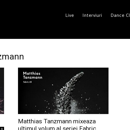
Live
Interviuri
Dance C
nzmann
Matthias Tanzmann mixeaza
ultimul volum al seriei Fabric
0