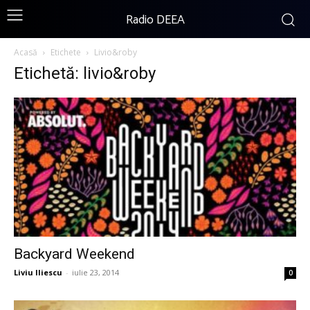
Radio DEEA
Acasă
Etichete
Livio&roby
Etichetă: livio&roby
Backyard Weekend
Liviu Iliescu
-
iulie 23, 2014
0