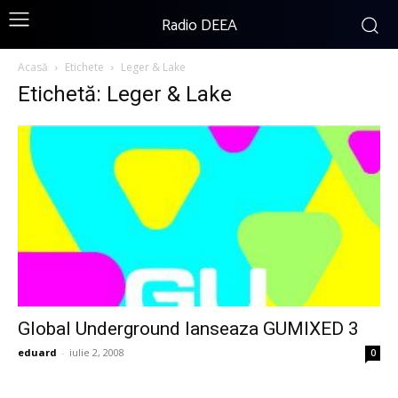
Radio DEEA
Acasă
Etichete
Leger & Lake
Etichetă: Leger & Lake
Global Underground lanseaza GUMIXED 3
eduard
-
iulie 2, 2008
0