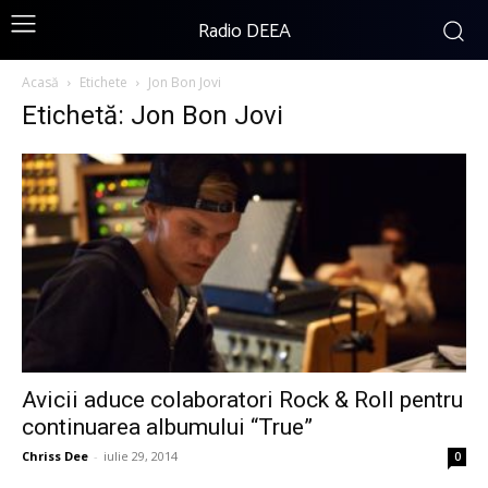
Radio DEEA
Acasă
Etichete
Jon Bon Jovi
Etichetă: Jon Bon Jovi
Avicii aduce colaboratori Rock & Roll pentru
continuarea albumului “True”
Chriss Dee
-
iulie 29, 2014
0