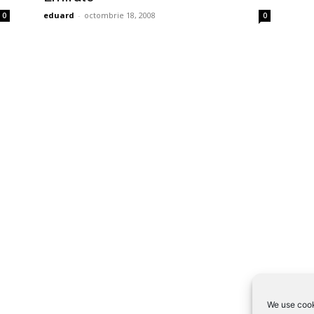
eduard
-
octombrie 18, 2008
0
0
We use cook