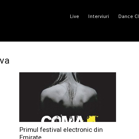
Live
Interviuri
Dance C
iva
u
Primul festival electronic din
Emirate