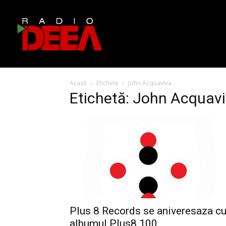
Acasă
Etichete
John Acquaviva
Etichetă: John Acquav
Plus 8 Records se aniveresaza c
albumul Plus8 100