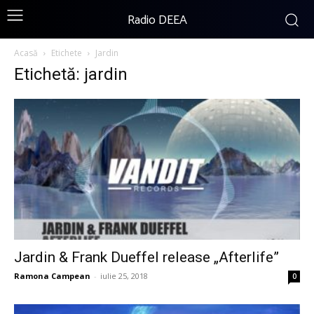
Radio DEEA
Acasă
Etichete
Jardin
Etichetă: jardin
Jardin & Frank Dueffel release „Afterlife”
Ramona Campean
-
iulie 25, 2018
0