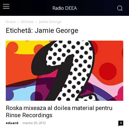
Radio DEEA
Acasă
Etichete
Jamie George
Etichetă: Jamie George
Roska mixeaza al doilea material pentru
Rinse Recordings
eduard
-
martie 29, 2012
0