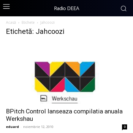
Radio DEEA
Acasă
Etichete
Jahcoozi
Etichetă: Jahcoozi
BPitch Control lanseaza compilatia anuala
Werkshau
eduard
-
noiembrie 12, 2010
0