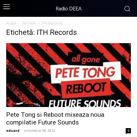
Radio DEEA
Acasă
Etichete
ITH Records
Etichetă: ITH Records
Pete Tong si Reboot mixeaza noua
compilatie Future Sounds
eduard
-
octombrie 30, 2012
0