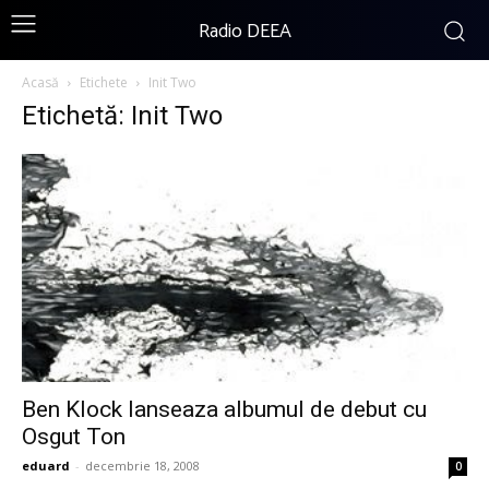
Radio DEEA
Acasă
Etichete
Init Two
Etichetă: Init Two
Ben Klock lanseaza albumul de debut cu
Osgut Ton
eduard
-
decembrie 18, 2008
0