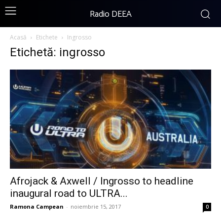
Radio DEEA
Acasă
Etichete
Ingrosso
Etichetă: ingrosso
Afrojack & Axwell / Ingrosso to headline
inaugural road to ULTRA...
Ramona Campean
-
noiembrie 15, 2017
0